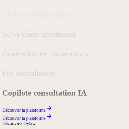
Collecte de documents
Suivi client automatisé
Génération de conventions
Pré-consultation
Copilote consultation IA
Workflows complexes
Découvrir la plateforme
Découvrir la plateforme
Secrétariat téléphonique
Découvrez Dylaw