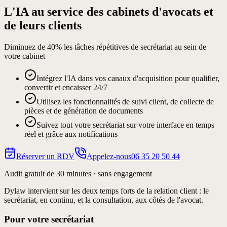
L'IA au service des cabinets d'avocats et
Qualification des demandes
de leurs clients
Diminuez de
40%
les tâches répétitives de secrétariat au sein de
votre cabinet
Collecte de documents
Intégrez l'IA dans vos canaux d'acquisition pour qualifier,
convertir et encaisser 24/7
Suivi client automatisé
Utilisez les fonctionnalités de suivi client, de collecte de
pièces et de génération de documents
Suivez tout votre secrétariat sur votre interface en temps
Génération de conventions
réel et grâce aux notifications
Réserver un RDV
Appelez-nous
06 35 20 50 44
Pré-consultation
Audit gratuit de 30 minutes · sans engagement
Dylaw intervient sur les deux temps forts de la relation client : le
Copilote consultation IA
secrétariat, en continu, et la consultation, aux côtés de l'avocat.
Pour votre secrétariat