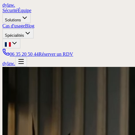
dylaw.
Sécurité
Équipe
Solutions
Cas d'usage
Blog
Spécialités
06 35 20 50 44
Réserver un RDV
dylaw.