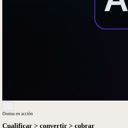
Donna en acción
Cualificar > convertir > cobrar