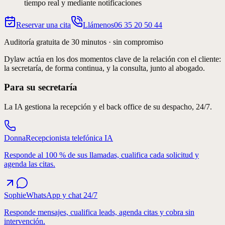
tiempo real y mediante notificaciones
Reservar una cita
Llámenos
06 35 20 50 44
Pre-consulta
Auditoría gratuita de 30 minutos · sin compromiso
Dylaw actúa en los dos momentos clave de la relación con el cliente:
Copiloto de consulta IA
la secretaría, de forma continua, y la consulta, junto al abogado.
Para su secretaría
Flujos de trabajo complejos
La IA gestiona la recepción y el back office de su despacho, 24/7.
Donna
Recepcionista telefónica IA
Responde al 100 % de sus llamadas, cualifica cada solicitud y
agenda las citas.
Sophie
WhatsApp y chat 24/7
Responde mensajes, cualifica leads, agenda citas y cobra sin
intervención.