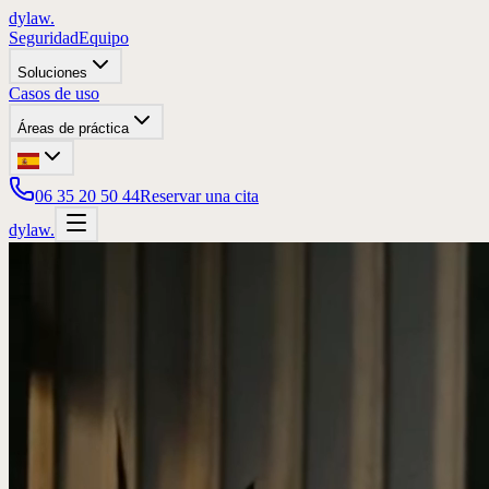
dylaw.
Seguridad
Equipo
Soluciones
Casos de uso
Áreas de práctica
06 35 20 50 44
Reservar una cita
dylaw.