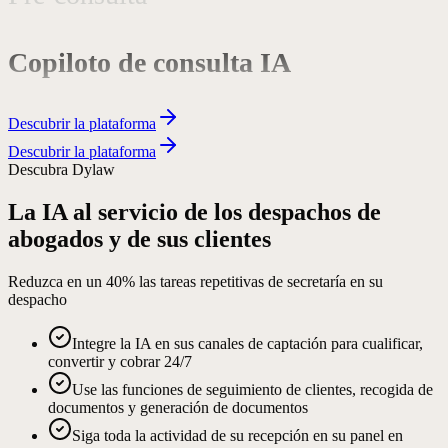
Copiloto de consulta IA
Flujos de trabajo complejos
Descubrir la plataforma
Descubrir la plataforma
Secretaría telefónica
Descubra Dylaw
La IA al servicio de los despachos de
Cualificación de solicitudes
abogados y de sus clientes
Reduzca en un
40%
las tareas repetitivas de secretaría en su
despacho
Recogida de documentos
Integre la IA en sus canales de captación para cualificar,
convertir y cobrar 24/7
Seguimiento automatizado de clientes
Use las funciones de seguimiento de clientes, recogida de
documentos y generación de documentos
Siga toda la actividad de su recepción en su panel en
Generación de hojas de encargo