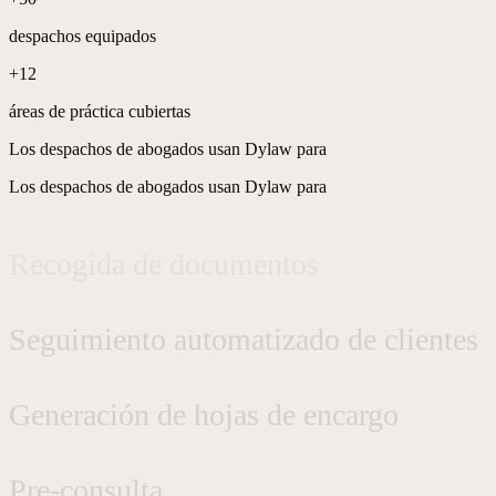
despachos equipados
+12
Secretaría telefónica
áreas de práctica cubiertas
Los despachos de abogados usan Dylaw para
Cualificación de solicitudes
Los despachos de abogados usan Dylaw para
Recogida de documentos
Seguimiento automatizado de clientes
Generación de hojas de encargo
Pre-consulta