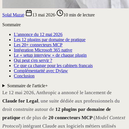
Solal Mazat
·
13 mai 2026
·
10
min de lecture
Sommaire
L'annonce du 12 mai 2026
Les 12 plugins par domaine de pratique
Les 20+ connecteurs MCP
Intégration Microsoft 365 native
Le « setup interview » de chaque plugin
Qui peut s'en servir ?
Ce que ça change pour les cabinets français
Complémentarité avec Dylaw
Conclusion
Sommaire de l'article
+
Le 12 mai 2026, Anthropic a annoncé le lancement de
Claude for Legal
, une suite dédiée aux professionnels du
droit construite autour de
12 plugins par domaine de
pratique
et de plus de
20 connecteurs MCP
(
Model Context
Protocol
) intégrant Claude aux logiciels métiers utilisés